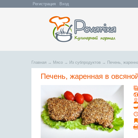
Регистрация
Вход
Главная
→
Мясо
→
Из субпродуктов
→
Печень, жаренна
Печень, жаренная в овсяно