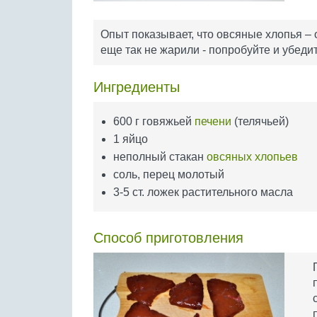
Опыт показывает, что овсяные хлопья – 
еще так не жарили - попробуйте и убедите
Ингредиенты
600 г говяжьей
печени
(телячьей)
1 яйцо
неполный стакан
овсяных хлопьев
соль, перец молотый
3-5 ст. ложек растительного масла
Способ приготовления