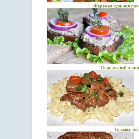
Жареная куриная печ
Печеночный паште
Говяжья пе