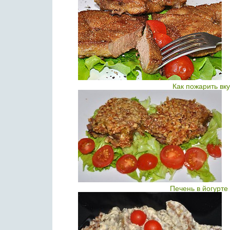
Как пожарить вк
Печень в йогурте