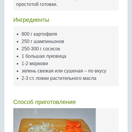
Бобовые
простотой готовки.
Яйца
Ингредиенты
Крупы
800 г картофеля
250 г шампиньонов
250-300 г сосисок
1 большая луковица
1-2 моркови
зелень свежая или сушеная – по вкусу
2-3 ст. ложки растительного масла
Способ приготовления