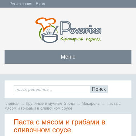
Регистрация
Вход
Меню
Закуски
Все закуски
Салаты
Поиск
Бутерброды и сэндвичи
Все салаты
Супы
Главная
→
Крупяные и мучные блюда
→
Макароны
→
Паста с
С мясом и субпродуктами
Салаты с мясом
мясом и грибами в сливочном соусе
Все супы
Мясо
С рыбой и морепродуктами
С рыбой и морепродуктами
Паста с мясом и грибами в
Бульоны
Всё мясо
Овощные и грибные
Рыба
Овощные салаты
сливочном соусе
Заправочные супы
Заливные блюда
Жареное мясо
Вся рыба
Фруктовые салаты