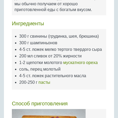
Бобовые
мы обычно получаем от хорошо
приготовленной еды с богатым вкусом.
Яйца
Крупы
Ингредиенты
300 г свинины (грудинка, шея, брюшина)
300 г шампиньонов
4-5 ст. ложек мелко тертого твердого сыра
200 мл сливок от 20% жирности
1-2 щепотки молотого
мускатного ореха
соль, перец молотый
4-5 ст. ложек растительного масла
200-250 г
пасты
Способ приготовления