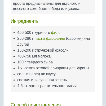
Бобовые
просто предназначены для вкусного и
веселого семейного обеда или ужина.
Яйца
Крупы
Ингредиенты
450-500 г куриного
филе
250-280 г
пасты фарфалле
(бабочки) или
другой
150-200 г стручковой фасоли
700-750 мл молока
100 г твердого сыра
1 ч. ложка готовой приправы для курицы
соль и перец по вкусу
свежая или сушеная зелень
4-5 ст. ложек растительного масла
Способ приготовления