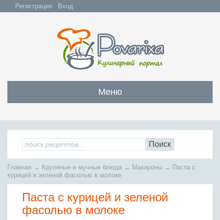
Регистрация
Вход
Меню
Закуски
Все закуски
Салаты
Поиск
Бутерброды и сэндвичи
Все салаты
Супы
Главная
→
Крупяные и мучные блюда
→
Макароны
→
Паста с
С мясом и субпродуктами
Салаты с мясом
курицей и зеленой фасолью в молоке
Все супы
Мясо
С рыбой и морепродуктами
С рыбой и морепродуктами
Паста с курицей и зеленой
Бульоны
Всё мясо
Овощные и грибные
Рыба
Овощные салаты
фасолью в молоке
Заправочные супы
Заливные блюда
Жареное мясо
Вся рыба
Фруктовые салаты