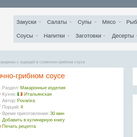
Закуски
Салаты
Супы
Мясо
Рыб
Соусы
Напитки
Заготовки
Десерты
акароны с курицей в сливочно-грибном соусе
очно-грибном соусе
Раздел:
Макаронные изделия
Кухня:
Итальянская
Автор:
Povarixa
Порций:
4
Время приготовления:
30 мин
Добавить в кулинарную книгу
Печать рецепта