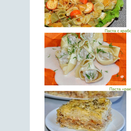
Паста с краб
Паста «рак