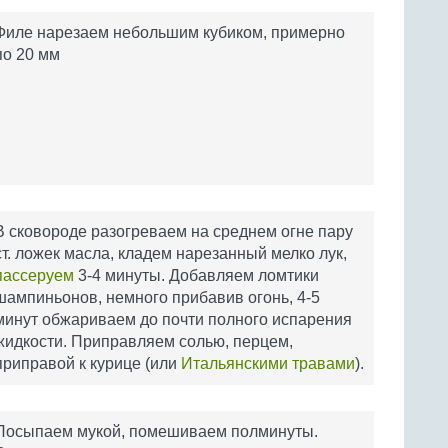
Филе нарезаем небольшим кубиком, примерно
по 20 мм
В сковороде разогреваем на среднем огне пару
ст. ложек масла, кладем нарезанный мелко лук,
пассеруем
3-4 минуты. Добавляем ломтики
шампиньонов, немного прибавив огонь, 4-5
минут обжариваем до почти полного испарения
жидкости. Приправляем солью, перцем,
приправой к курице (или
Итальянскими травами
).
Посыпаем мукой, помешиваем полминуты.