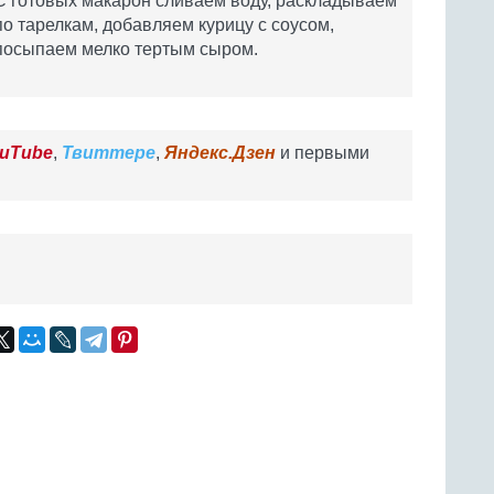
С готовых макарон сливаем воду, раскладываем
по тарелкам, добавляем курицу с соусом,
посыпаем мелко тертым сыром.
uTube
,
Твиттере
,
Яндекс.Дзен
и первыми