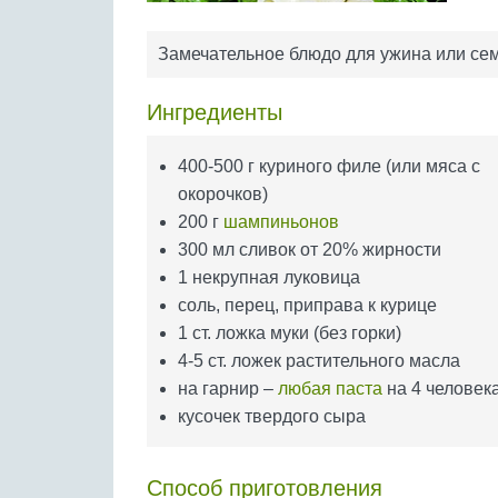
Замечательное блюдо для ужина или семе
Ингредиенты
400-500 г куриного филе (или мяса с
окорочков)
200 г
шампиньонов
300 мл сливок от 20% жирности
1 некрупная луковица
соль, перец, приправа к курице
1 ст. ложка муки (без горки)
4-5 ст. ложек растительного масла
на гарнир –
любая паста
на 4 человек
кусочек твердого сыра
Способ приготовления