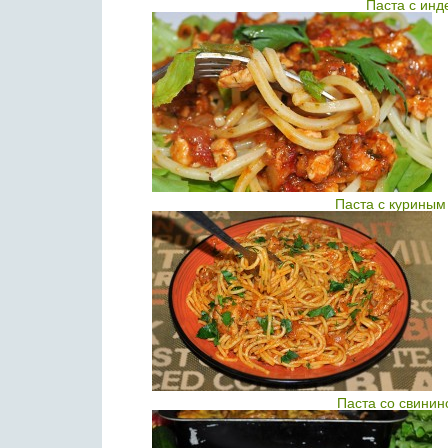
Паста с инд
Паста с курины
Паста со свинин