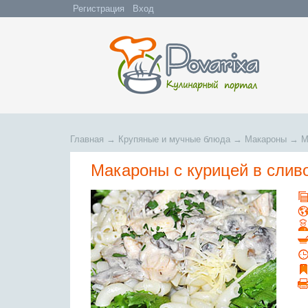
Регистрация
Вход
Главная
→
Крупяные и мучные блюда
→
Макароны
→
М
Макароны с курицей в слив