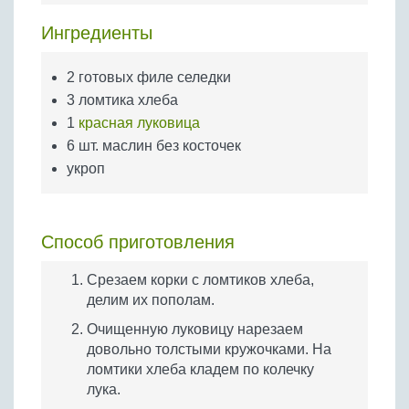
Бобовые
Ингредиенты
Яйца
Крупы
2 готовых филе селедки
3 ломтика хлеба
1
красная луковица
6 шт. маслин без косточек
укроп
Способ приготовления
Срезаем корки с ломтиков хлеба,
делим их пополам.
Очищенную луковицу нарезаем
довольно толстыми кружочками. На
ломтики хлеба кладем по колечку
лука.