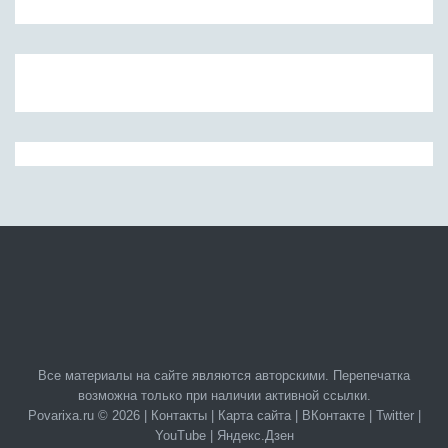
Все материалы на сайте являются авторскими. Перепечатка
возможна только при наличии активной ссылки.
Povarixa.ru © 2026 |
Контакты
|
Карта сайта
|
ВКонтакте
|
Twitter
|
YouTube
|
Яндекс.Дзен