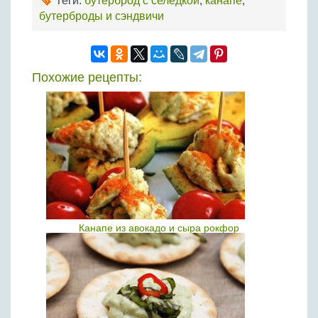
Теги:
бутерброд с селедкой
,
канапе
,
бутерброды и сэндвичи
Похожие рецепты:
Канапе из авокадо и сыра рокфор