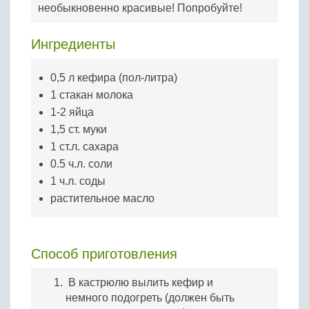
Бобовые
необыкновенно красивые! Попробуйте!
Яйца
Ингредиенты
Крупы
0,5 л кефира (пол-литра)
1 стакан молока
1-2 яйца
1,5 ст. муки
1 ст.л. сахара
0.5 ч.л. соли
1 ч.л. соды
растительное масло
Способ приготовления
В кастрюлю вылить кефир и
немного подогреть (должен быть