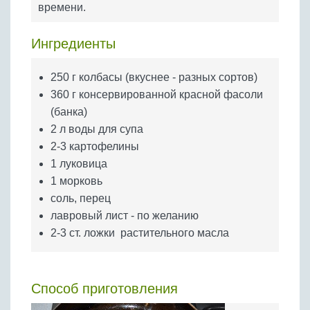
времени.
Бобовые
Яйца
Ингредиенты
Крупы
250 г колбасы (вкуснее - разных сортов)
360 г консервированной красной фасоли
(банка)
2 л воды для супа
2-3 картофелины
1 луковица
1 морковь
соль, перец
лавровый лист - по желанию
2-3 ст. ложки растительного масла
Способ приготовления