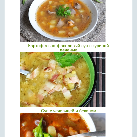
Картофельно-фасолевый суп с куриной
печенью
Суп с чечевицей и беконом