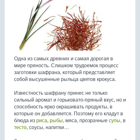
Птица
Холодные супы
Из яиц и другие
Отварное мясо
Жареная рыба
Вся птица
Супы-пюре
Овощи
Запеченное мясо
Отварная и паровая
Молочные супы
Жареная птица
Все овощи
Тушеное мясо
Выпечка
Запеченная рыба
Сладкие супы
Отварная птица
Из мясного фарша
Жареные овощи
Вся выпечка
Тушеная рыба
Соусы
Запеченная птица
Из субпродуктов
Отварные овощи
Из рыбного фарша
Торты и пирожные
Все соусы
Тушеная птица
Напитки
Из мясопродуктов
Тушеные овощи
Одна из самых древних и самая дорогая в
Морепродукты
Пироги и пирожки
Из фарша птицы
Соусы к мясу
Все напитки
мире пряность. Слишком трудоемок процесс
Запеченные овощи
Заготовки
Суши и роллы
Кексы и маффины
Из субпродуктов птицы
заготовки шафрана, который представляет
Соусы к рыбе
Алкогольные напитки
Все заготовки
Печенье и булочки
Десерты
собой высушенные рыльца цветов крокуса.
Соусы к овощам
Безалкогольные напитки
Блины и оладьи
Ягоды и фрукты
Конфеты и сладости
Другие соусы
Ещё...
Известность шафрану принес не только
Пиццы
Овощи
сильный аромат и горьковато-пряный вкус, но и
Десерты
Молочные продукты
способность ярко окрашивать продукты, в
Кремы
Грибы
которые он добавляется. Поэтому его кладут в
Пельмени, вареники
Другие заготовки
блюда из
риса
,
рыбы
, мяса, прозрачные
супы
, в
Макароны
тесто
, соусы, напитки…
Грибы