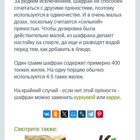
За редким исключением, шафран не способен
Бобовые
сочетаться с другими пряностями, поэтому
Яйца
используется в одиночестве. И в очень малых
дозах, поскольку считается «сильной»
Крупы
пряностью. Чтобы дозировка была
действительно малой, из шафрана делают
настойку на спирте, да еще и разводят водой
перед тем, как добавить в блюдо.
Один грамм шафран содержит примерно 400
тонких жилок. На одну порцию обычно
используется 4-5 таких жилок.
На крайний случай - если нет этой пряности -
шафран можно заменить
куркумой
или
карри
.
Смотрите также: