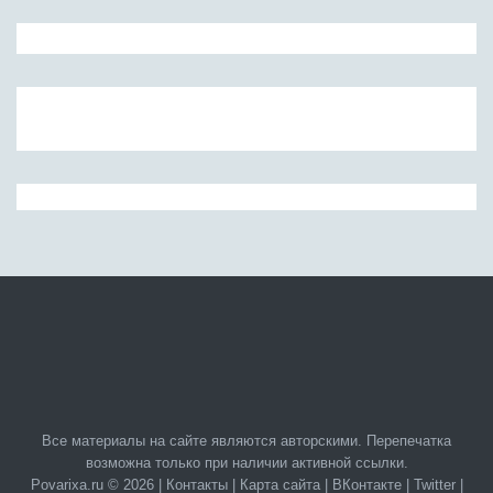
Все материалы на сайте являются авторскими. Перепечатка
возможна только при наличии активной ссылки.
Povarixa.ru © 2026 |
Контакты
|
Карта сайта
|
ВКонтакте
|
Twitter
|