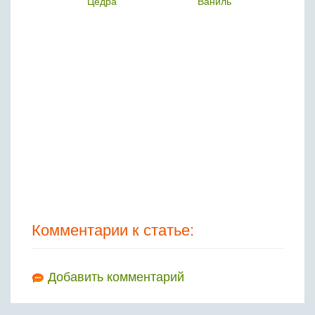
леппо
Цедра
Ваниль
Бобовые
Яйца
Крупы
Комментарии к статье:
Добавить комментарий