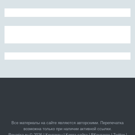
Все материалы на сайте являются авторскими. Перепечатка
возможна только при наличии активной ссылки.
Povarixa.ru © 2026 |
Контакты
|
Карта сайта
|
ВКонтакте
|
Twitter
|