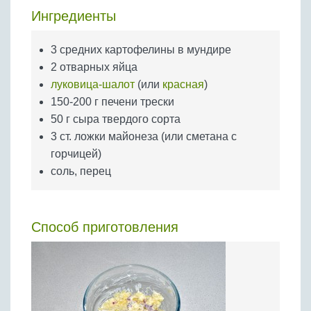
Бобовые
Ингредиенты
Яйца
3 средних картофелины в мундире
Крупы
2 отварных яйца
луковица-шалот
(или
красная
)
150-200 г печени трески
50 г сыра твердого сорта
3 ст. ложки майонеза (или сметана с
горчицей)
соль, перец
Способ приготовления