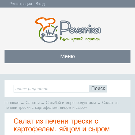
Регистрация
Вход
Меню
Закуски
Все закуски
Салаты
Поиск
Бутерброды и сэндвичи
Все салаты
Супы
Главная
→
Салаты
→
С рыбой и морепродуктами
→
Салат из
С мясом и субпродуктами
Салаты с мясом
печени трески с картофелем, яйцом и сыром
Все супы
Мясо
С рыбой и морепродуктами
С рыбой и морепродуктами
Салат из печени трески с
Бульоны
Всё мясо
Овощные и грибные
Рыба
Овощные салаты
картофелем, яйцом и сыром
Заправочные супы
Заливные блюда
Жареное мясо
Вся рыба
Фруктовые салаты