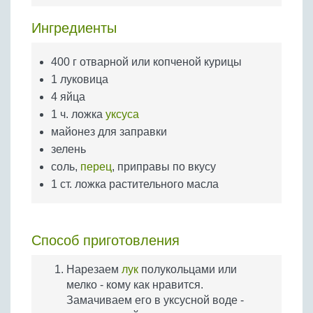
Бобовые
Ингредиенты
Яйца
Крупы
400 г отварной или копченой курицы
1 луковица
4 яйца
1 ч. ложка
уксуса
майонез для заправки
зелень
соль,
перец
, приправы по вкусу
1 ст. ложка растительного масла
Способ приготовления
Нарезаем
лук
полукольцами или
мелко - кому как нравится.
Замачиваем его в уксусной воде -