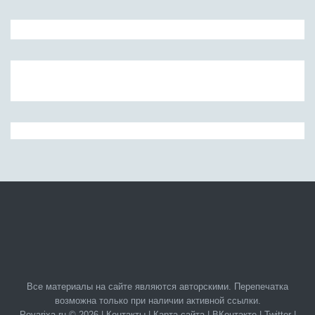
Все материалы на сайте являются авторскими. Перепечатка
возможна только при наличии активной ссылки.
Povarixa.ru © 2026 |
Контакты
|
Карта сайта
|
ВКонтакте
|
Twitter
|