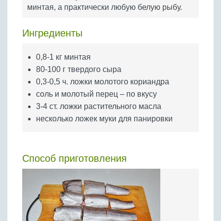
Бобовые
минтая, а практически любую белую рыбу.
Яйца
Ингредиенты
Крупы
0,8-1 кг минтая
80-100 г твердого сыра
0,3-0,5 ч. ложки молотого кориандра
соль и молотый перец – по вкусу
3-4 ст. ложки растительного масла
несколько ложек муки для панировки
Способ приготовления