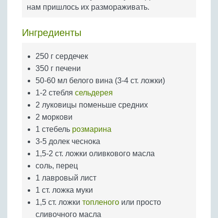
Бобовые
нам пришлось их размораживать.
Яйца
Ингредиенты
Крупы
250 г сердечек
350 г печени
50-60 мл белого вина (3-4 ст. ложки)
1-2 стебля
сельдерея
2 луковицы поменьше средних
2 моркови
1 стебель
розмарина
3-5 долек чеснока
1,5-2 ст. ложки оливкового масла
соль, перец
1 лавровый лист
1 ст. ложка муки
1,5 ст. ложки
топленого
или просто
сливочного масла