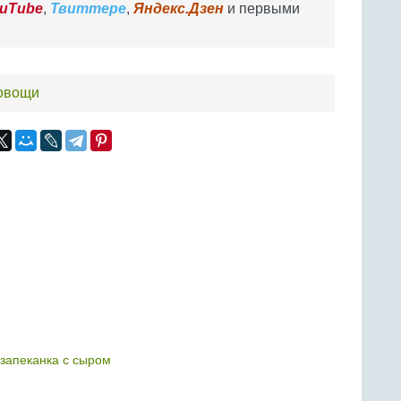
uTube
,
Твиттере
,
Яндекс.Дзен
и первыми
овощи
запеканка с сыром