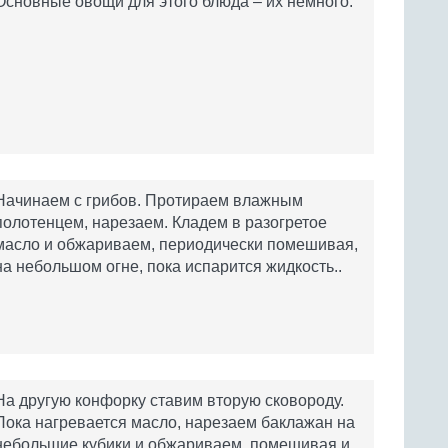
Основные овощи для этого блюда – их немного.
Начинаем с грибов. Протираем влажным
полотенцем, нарезаем. Кладем в разогретое
масло и обжариваем, периодически помешивая,
на небольшом огне, пока испарится жидкость..
На другую конфорку ставим вторую сковороду.
Пока нагревается масло, нарезаем баклажан на
небольшие кубики и обжариваем, помешивая и