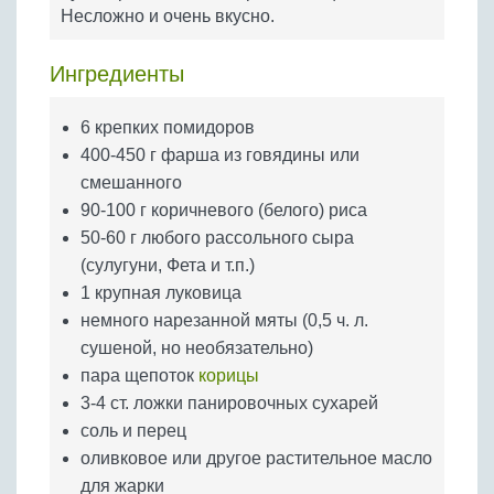
Бобовые
Несложно и очень вкусно.
Яйца
Ингредиенты
Крупы
6 крепких помидоров
400-450 г фарша из говядины или
смешанного
90-100 г коричневого (белого) риса
50-60 г любого рассольного сыра
(сулугуни, Фета и т.п.)
1 крупная луковица
немного нарезанной мяты (0,5 ч. л.
сушеной, но необязательно)
пара щепоток
корицы
3-4 ст. ложки панировочных сухарей
соль и перец
оливковое или другое растительное масло
для жарки