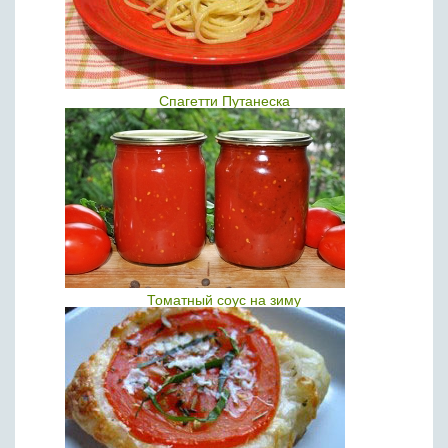
Спагетти Путанеска
Томатный соус на зиму