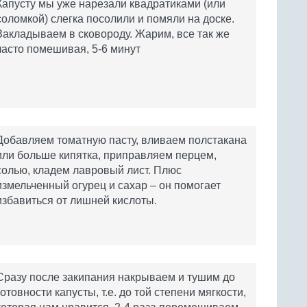
Капусту мы уже нарезали квадратиками (или
соломкой) слегка посолили и помяли на доске.
Закладываем в сковороду. Жарим, все так же
часто помешивая, 5-6 минут
Добавляем томатную пасту, вливаем полстакана
или больше кипятка, приправляем перцем,
солью, кладем лавровый лист. Плюс
измельченный огурец и сахар – он помогает
избавиться от лишней кислоты.
Сразу после закипания накрываем и тушим до
готовности капусты, т.е. до той степени мягкости,