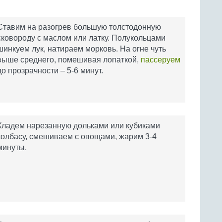
Ставим на разогрев большую толстодонную
сковороду с маслом или латку. Полукольцами
шинкуем лук, натираем морковь. На огне чуть
выше среднего, помешивая лопаткой,
пассеруем
до прозрачности – 5-6 минут.
Кладем нарезанную дольками или кубиками
колбасу, смешиваем с овощами, жарим 3-4
минуты.