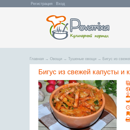
Регистрация
Вход
Главная
→
Овощи
→
Тушеные овощи
→
Бигус из свеже
Бигус из свежей капусты и 