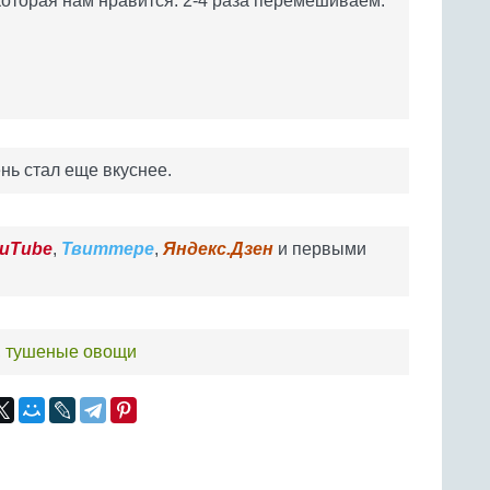
которая нам нравится. 2-4 раза перемешиваем.
ень стал еще вкуснее.
uTube
,
Твиттере
,
Яндекс.Дзен
и первыми
,
тушеные овощи