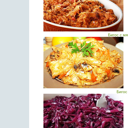
Бигос с м
Бигос