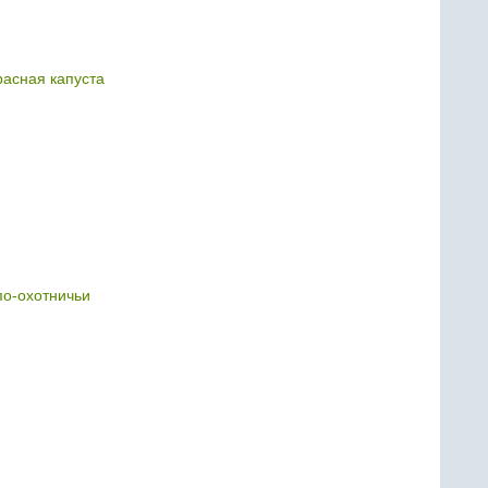
расная капуста
по-охотничьи