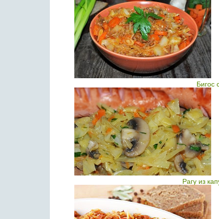
Бигос 
Рагу из ка