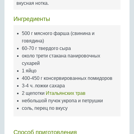
вкусная нотка.
Бобовые
Яйца
Ингредиенты
Крупы
500 г мясного фарша (свинина и
говядина)
60-70 г твердого сыра
около трети стакана панировочных
сухарей
1 яйцо
400-450 г консервированных помидоров
3-4 ч. ложки сахара
2 щепотки
Итальянских трав
небольшой пучок укропа и петрушки
соль, перец по вкусу
Способ приготовления