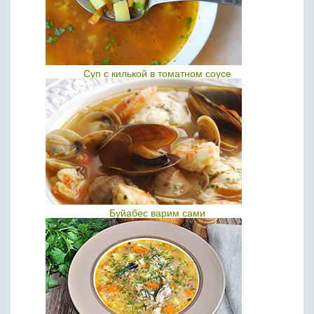
Суп с килькой в томатном соусе
Буйабес варим сами