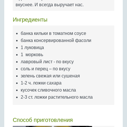
Бобовые
вкуснее. И всегда выручает нас.
Яйца
Ингредиенты
Крупы
банка кильки в томатном соусе
банка консервированной фасоли
1 луковица
1 морковь
лавровый лист - по вкусу
соль и перец – по вкусу
зелень свежая или сушеная
1-2 ч. ложки сахара
кусочек сливочного масла
2-3 ст. ложки растительного масла
Способ приготовления