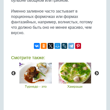
бульоне овощном или грибном.
Именно заливное часто застывает в
порционных формочках или формах
фантазийных, например, волнистых, потому
что должно быть оно не менее красиво, чем
вкусно.
Смотрите также:
хлеб
Турнедо - это
Хамраши
Л