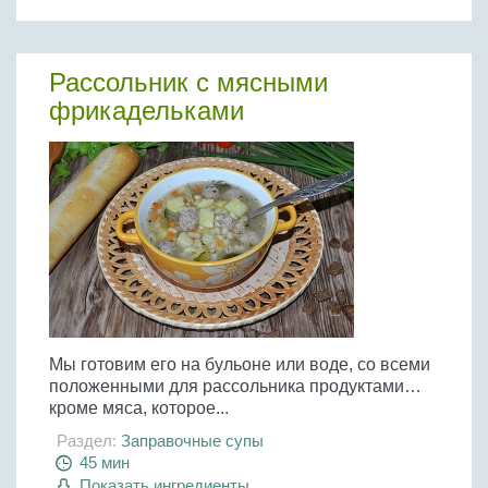
Бобовые
Яйца
Рассольник с мясными
Крупы
фрикадельками
Мы готовим его на бульоне или воде, со всеми
положенными для рассольника продуктами…
кроме мяса, которое...
Раздел:
Заправочные супы
45 мин
Показать ингредиенты