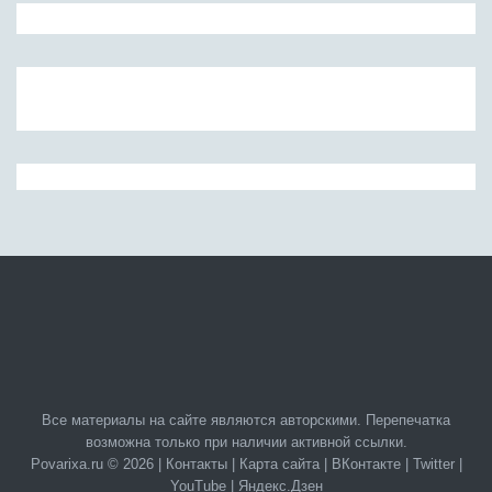
Все материалы на сайте являются авторскими. Перепечатка
возможна только при наличии активной ссылки.
Povarixa.ru © 2026 |
Контакты
|
Карта сайта
|
ВКонтакте
|
Twitter
|
YouTube
|
Яндекс.Дзен