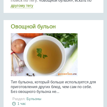
Птица
Поиск по тегу:
«овощной бульон», искать по
Холодные супы
Из яиц и другие
Отварное мясо
другому тегу
Жареная рыба
Вся птица
Супы-пюре
Овощи
Запеченное мясо
Отварная и паровая
Молочные супы
Жареная птица
Все овощи
Тушеное мясо
Выпечка
Запеченная рыба
Сладкие супы
Овощной бульон
Отварная птица
Из мясного фарша
Жареные овощи
Вся выпечка
Тушеная рыба
Соусы
Запеченная птица
Из субпродуктов
Отварные овощи
Из рыбного фарша
Торты и пирожные
Все соусы
Тушеная птица
Напитки
Из мясопродуктов
Тушеные овощи
Морепродукты
Пироги и пирожки
Из фарша птицы
Соусы к мясу
Все напитки
Запеченные овощи
Заготовки
Суши и роллы
Кексы и маффины
Из субпродуктов птицы
Соусы к рыбе
Алкогольные напитки
Все заготовки
Печенье и булочки
Десерты
Соусы к овощам
Безалкогольные напитки
Блины и оладьи
Ягоды и фрукты
Конфеты и сладости
Другие соусы
Ещё...
Пиццы
Овощи
Десерты
Молочные продукты
Тип бульона, который больше используется для
Кремы
Грибы
приготовления других блюд, чем сам по себе.
Пельмени, вареники
Другие заготовки
Без овощного бульона не...
Макароны
Раздел:
Бульоны
Грибы
1 час