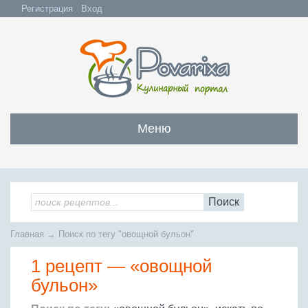
Регистрация
Вход
Меню
Закуски
Все закуски
Салаты
Поиск
Бутерброды и сэндвичи
Все салаты
Супы
Главная
→
Поиск по тегу "овощной бульон"
С мясом и субпродуктами
Салаты с мясом
Все супы
Мясо
С рыбой и морепродуктами
1 рецепт —
«овощной
С рыбой и морепродуктами
Бульоны
Всё мясо
Овощные и грибные
Рыба
бульон»
Овощные салаты
Заправочные супы
Заливные блюда
Жареное мясо
Вся рыба
Фруктовые салаты