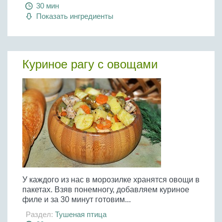
Бобовые
30 мин
Показать ингредиенты
Яйца
Крупы
Куриное рагу с овощами
У каждого из нас в морозилке хранятся овощи в
пакетах. Взяв понемногу, добавляем куриное
филе и за 30 минут готовим...
Раздел:
Тушеная птица