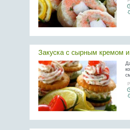
Р
Закуска с сырным кремом и
Д
к
см
Р