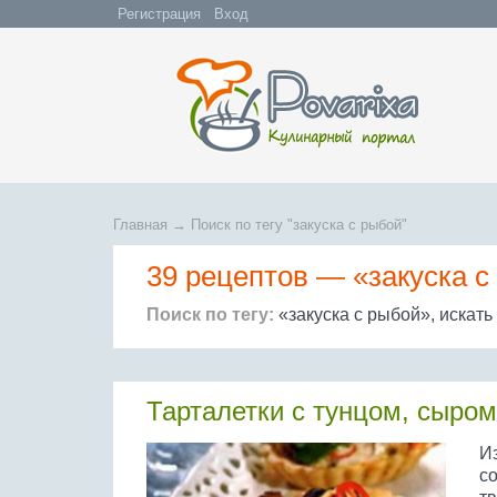
Регистрация
Вход
Главная
→
Поиск по тегу "закуска с рыбой"
39 рецептов —
«закуска с
Поиск по тегу:
«закуска с рыбой», искать
Тарталетки с тунцом, сыро
И
с