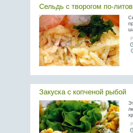
Сельдь с творогом по-литов
Се
п
ша
Р
Закуска с копченой рыбой
Эт
лю
хр
Р