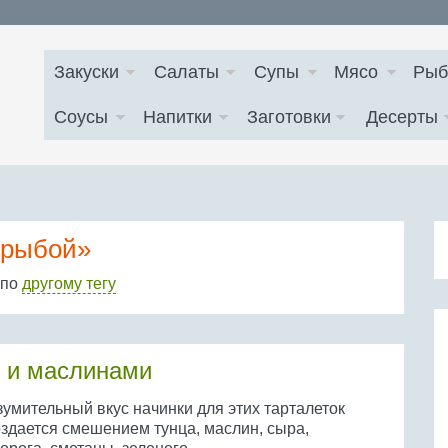
Закуски
Салаты
Супы
Мясо
Рыб
Соусы
Напитки
Заготовки
Десерты
 рыбой»
 по
другому тегу
м и маслинами
зумительный вкус начинки для этих тарталеток
оздается смешением тунца, маслин, сыра,