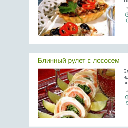
тв
Р
Блинный рулет с лососем
Б
ид
ве
Р