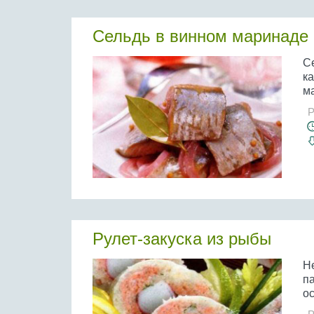
Сельдь в винном маринаде
С
ка
ма
Р
Рулет-закуска из рыбы
Н
па
о