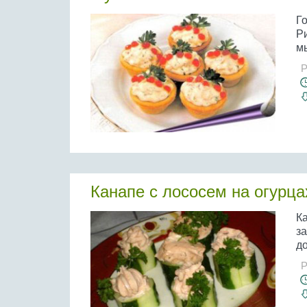
Г
Р
мы
Р
Канапе с лососем на огурца
Ка
за
до
Р