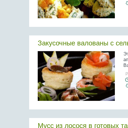
Закусочные валованы с сел
Э
ап
Ва
Р
Мусс из лосося в готовых т