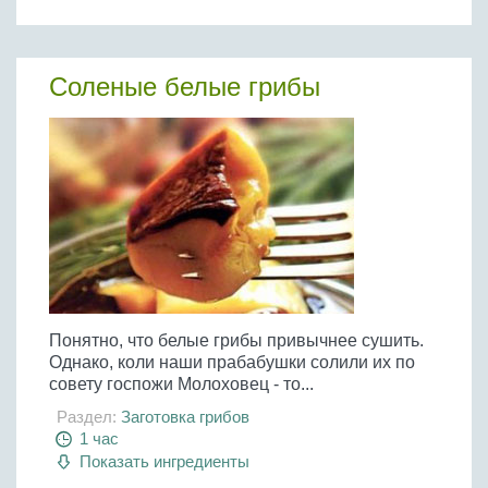
Бобовые
Яйца
Крупы
Соленые белые грибы
Понятно, что белые грибы привычнее сушить.
Однако, коли наши прабабушки солили их по
совету госпожи Молоховец - то...
Раздел:
Заготовка грибов
1 час
Показать ингредиенты