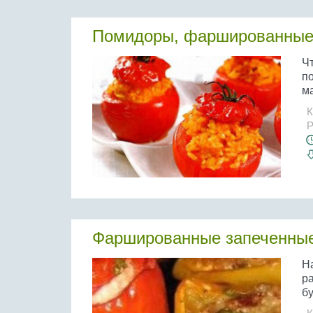
Помидоры, фаршированные
Ч
п
ма
К
Р
Фаршированные запеченны
Н
р
бу