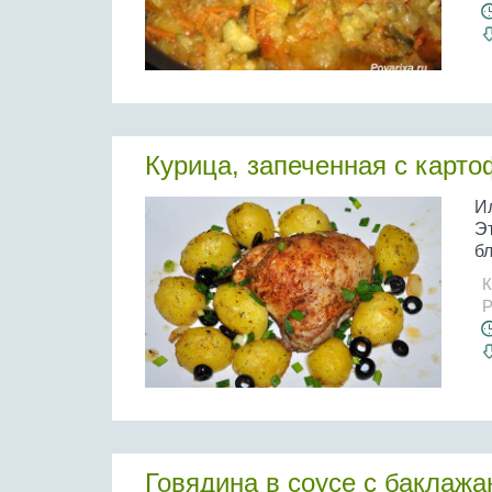
Курица, запеченная с карт
И
Э
бл
К
Р
Говядина в соусе с баклаж