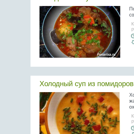
П
со
К
Р
Холодный суп из помидоров
Х
жа
ох
К
Р