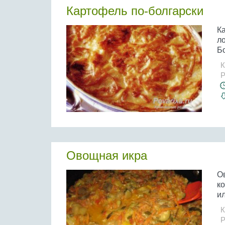
Картофель по-болгарски
Ка
ло
Бо
К
Р
Овощная икра
О
ко
ил
К
Р