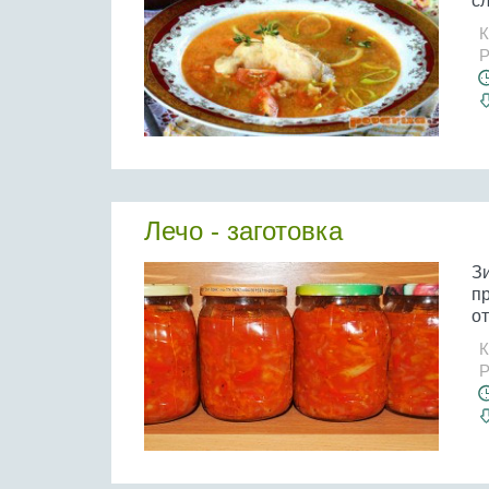
сл
К
Р
Лечо - заготовка
Зи
п
от
К
Р