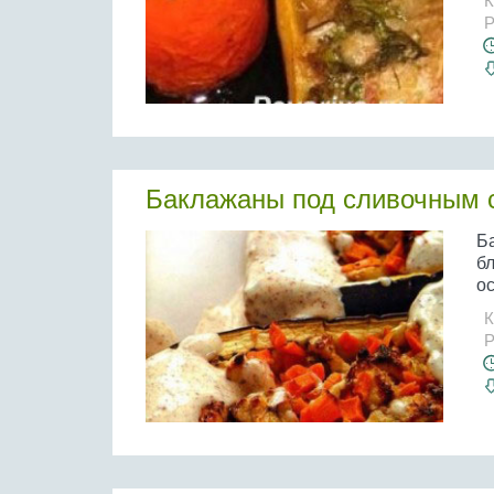
К
Р
Баклажаны под сливочным 
Б
бл
ос
К
Р