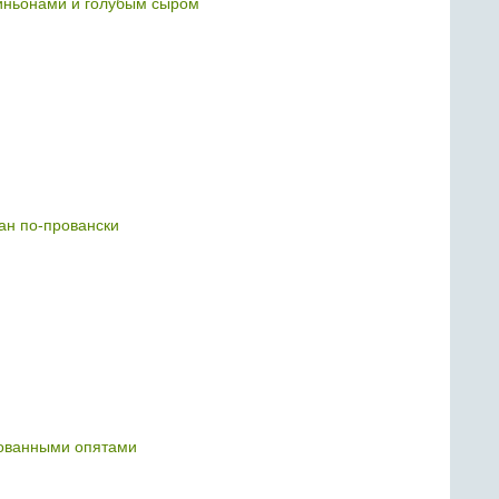
иньонами и голубым сыром
ан по-провански
ованными опятами