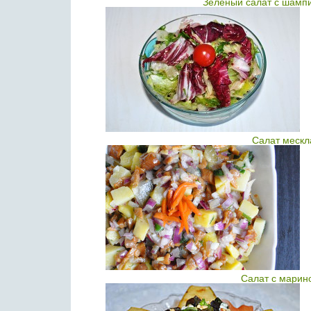
Зеленый салат с шамп
Салат мескл
Салат с марин