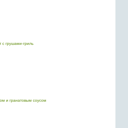
т с грушами-гриль
ом и гранатовым соусом