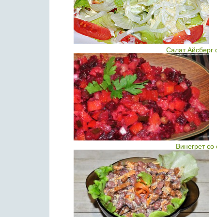
Салат Айсберг 
Винегрет со