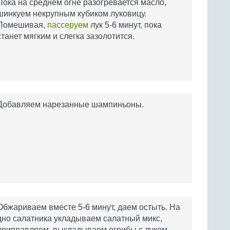
Пока на среднем огне разогревается масло,
шинкуем некрупным кубиком луковицу.
Помешивая,
пассеруем
лук 5-6 минут, пока
станет мягким и слегка зазолотится.
Добавляем нарезанные шампиньоны.
Обжариваем вместе 5-6 минут, даем остыть. На
дно салатника укладываем салатный микс,
приправляем, выкладываем огрибы с луком.