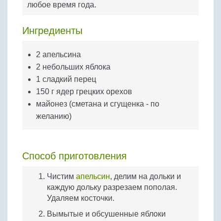
любое время года.
Бобовые
Яйца
Ингредиенты
Крупы
2 апельсина
2 небольших яблока
1 сладкий перец
150 г ядер грецких орехов
майонез (сметана и сгущенка - по
желанию)
Способ приготовления
Чистим
апельсин
, делим на дольки и
каждую дольку разрезаем пополая.
Удаляем косточки.
Вымытые и обсушенные яблоки