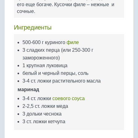
Бобовые
его еще богаче. Кусочки филе – нежные и
сочные.
Яйца
Крупы
Ингредиенты
500-600 г куриного
филе
3 сладких перца (или 250-300 г
замороженного)
1 крупная луковица
белый и черный перцы, соль
3-4 ст. ложки растительного масла
маринад
3-4 ст. ложки
соевого соуса
2-2,5 ст. ложки меда
3 дольки чеснока
3 ст. ложки кетчупа