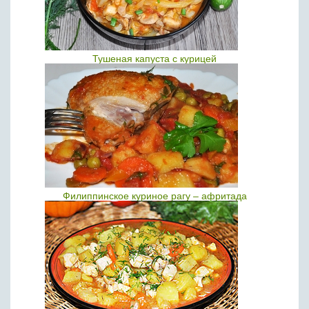
Тушеная капуста с курицей
Филиппинское куриное рагу – афритада