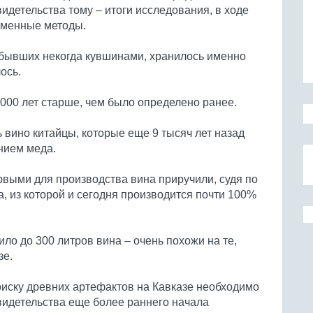
идетельства тому – итоги исследования, в ходе
еменные методы.
х, бывших некогда кувшинами, хранилось именно
ось.
1000 лет старше, чем было определено ранее.
ь вино китайцы, которые еще 9 тысяч лет назад
ением меда.
рвыми для производства вина приручили, судя по
за, из которой и сегодня производится почти 100%
ло до 300 литров вина – очень похожи на те,
зе.
оиску древних артефактов на Кавказе необходимо
видетельства еще более раннего начала