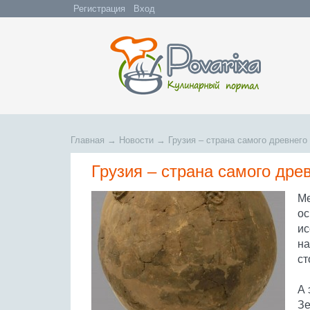
Регистрация
Вход
Главная
→
Новости
→
Грузия – страна самого древнего
Грузия – страна самого дре
Ме
ос
ис
на
ст
А 
Зе