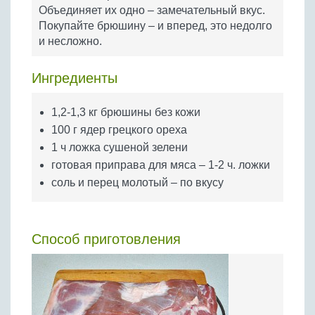
Бобовые
Объединяет их одно – замечательный вкус.
Покупайте брюшину – и вперед, это недолго
Яйца
и несложно.
Крупы
Ингредиенты
1,2-1,3 кг брюшины без кожи
100 г ядер грецкого ореха
1 ч ложка сушеной зелени
готовая приправа для мяса – 1-2 ч. ложки
соль и перец молотый – по вкусу
Способ приготовления