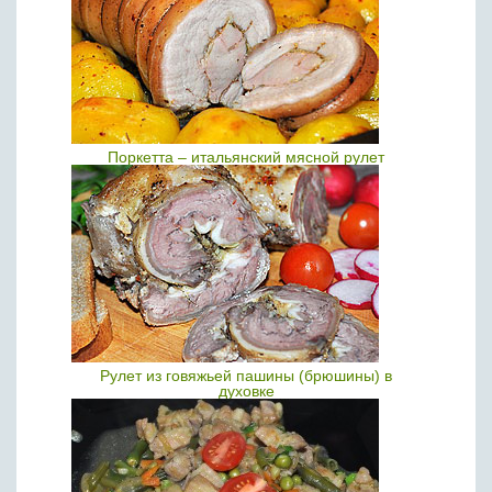
Поркетта – итальянский мясной рулет
Рулет из говяжьей пашины (брюшины) в
духовке