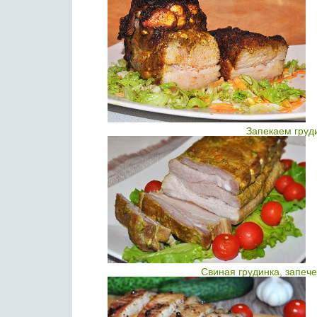
Запекаем груди
Свиная грудинка, запеч