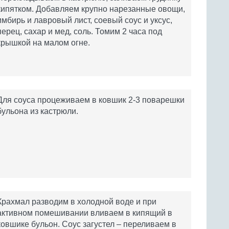
кипятком. Добавляем крупно нарезанные овощи,
имбирь и лавровый лист, соевый соус и уксус,
перец, сахар и мед, соль. Томим 2 часа под
крышкой на малом огне.
Для соуса процеживаем в ковшик 2-3 поварешки
бульона из кастрюли.
Крахмал разводим в холодной воде и при
активном помешивании вливаем в кипящий в
ковшике бульон. Соус загустел – переливаем в