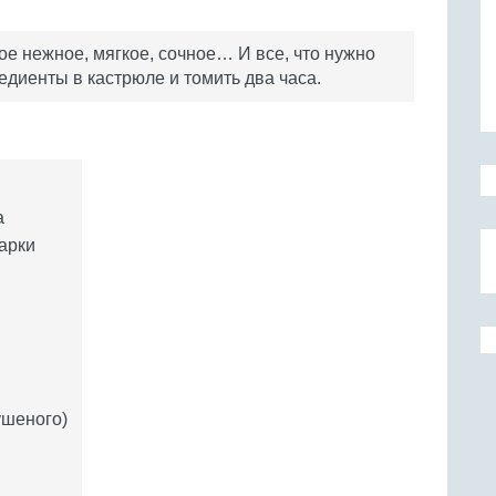
ое нежное, мягкое, сочное… И все, что нужно
едиенты в кастрюле и томить два часа.
а
жарки
ушеного)