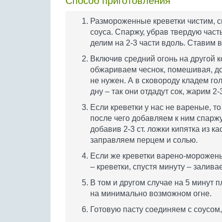
Способ приготовления
Размороженные креветки чистим, с
соуса. Спаржу, убрав твердую част
делим на 2-3 части вдоль. Ставим 
Включив средний огонь на другой к
обжариваем чеснок, помешивая, до
не нужен. А в сковороду кладем го
дну – так они отдадут сок, жарим 
Если креветки у нас не вареные, то
после чего добавляем к ним спаржу
добавив 2-3 ст. ложки кипятка из ка
заправляем перцем и солью.
Если же креветки варено-морожены
– креветки, спустя минуту – залива
В том и другом случае на 5 минут 
на минимально возможном огне.
Готовую пасту соединяем с соусом,