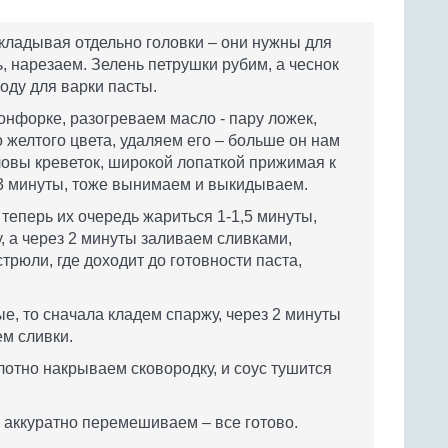
кладывая отдельно головки – они нужны для
ь, нарезаем. Зелень петрушки рубим, а чеснок
воду для варки пасты.
онфорке, разогреваем масло - пару ложек,
 желтого цвета, удаляем его – больше он нам
ловы креветок, широкой лопаткой прижимая к
2-3 минуты, тоже вынимаем и выкидываем.
 теперь их очередь жариться 1-1,5 минуты,
, а через 2 минуты заливаем сливками,
стрюли, где доходит до готовности паста,
е, то сначала кладем спаржу, через 2 минуты
ем сливки.
плотно накрываем сковородку, и соус тушится
 аккуратно перемешиваем – все готово.