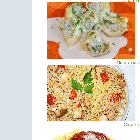
Спагетт
Паста «рак
Спагетт