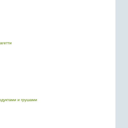
агетти
одуктами и грушами