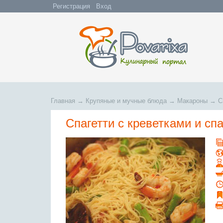
Регистрация
Вход
Главная
→
Крупяные и мучные блюда
→
Макароны
→
С
Спагетти с креветками и сп