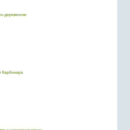
по-деревенски
и Карбонара