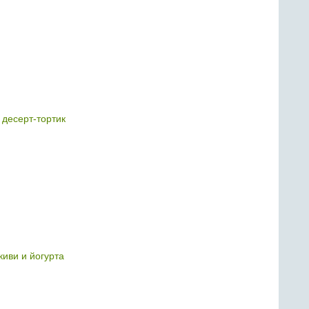
 десерт-тортик
киви и йогурта