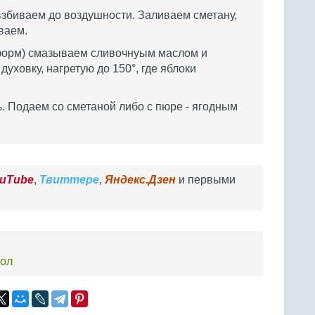
взбиваем до воздушности. Заливаем сметану,
ваем.
форм) смазываем сливочнуым маслом и
ховку, нагретую до 150°, где яблоки
 Подаем со сметаной либо с пюре - ягодным
uTube
,
Твиттере
,
Яндекс.Дзен
и первыми
тол