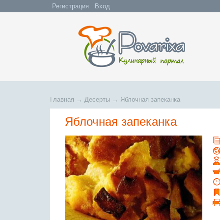
Регистрация
Вход
Главная
→
Десерты
→
Яблочная запеканка
Яблочная запеканка