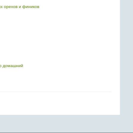
их орехов и фиников
р домашний