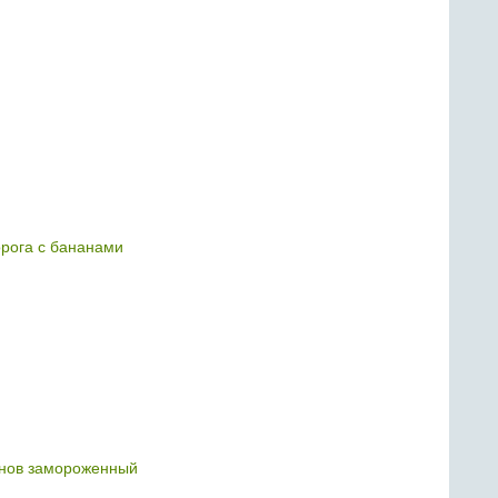
орога с бананами
анов замороженный