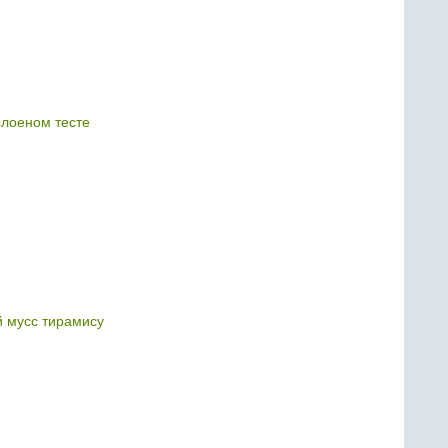
слоеном тесте
 мусс тирамису